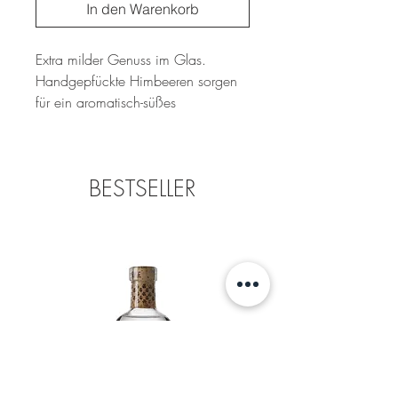
In den Warenkorb
Extra milder Genuss im Glas.
Handgepfückte Himbeeren sorgen
für ein aromatisch-süßes
Trinkerlebnis. Dein kleines Himbeer
Schälchen zum trinken.
BESTSELLER
Typ: Geist
Alkoholgehalt: 40%Vol
Füllmenge: 350ml
Preis/Liter: 85,5€/L