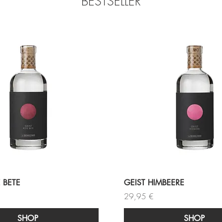
BESTSELLER
 BETE
GEIST HIMBEERE
Preis
29,95 €
SHOP
SHOP