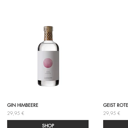
GIN HIMBEERE
GEIST ROTE
Preis
Preis
29,95 €
29,95 €
SHOP